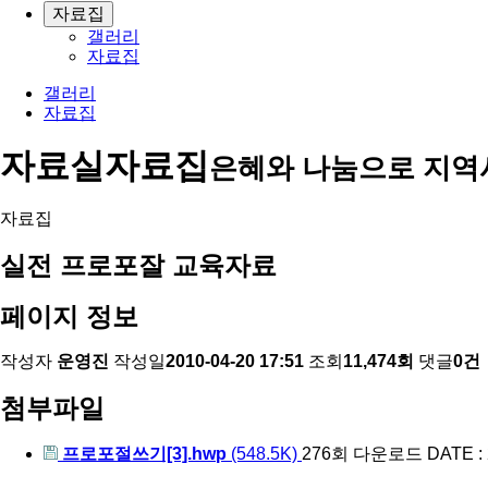
자료집
갤러리
자료집
갤러리
자료집
자료실
자료집
은혜와 나눔으로 지역
자료집
실전 프로포잘 교육자료
페이지 정보
작성자
운영진
작성일
2010-04-20 17:51
조회
11,474회
댓글
0건
첨부파일
프로포절쓰기[3].hwp
(548.5K)
276회 다운로드
DATE : 