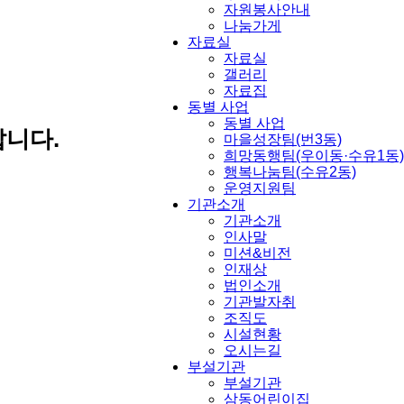
자원봉사안내
나눔가게
자료실
자료실
갤러리
자료집
동별 사업
동별 사업
니다.
마을성장팀(번3동)
희망동행팀(우이동·수유1동)
행복나눔팀(수유2동)
운영지원팀
기관소개
기관소개
인사말
미션&비전
인재상
법인소개
기관발자취
조직도
시설현황
오시는길
부설기관
부설기관
삼동어린이집