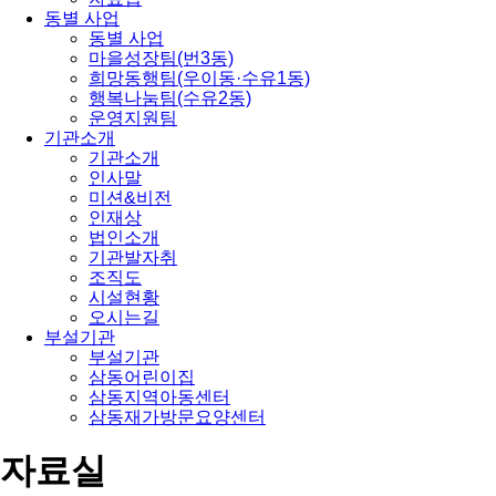
동별 사업
동별 사업
마을성장팀(번3동)
희망동행팀(우이동·수유1동)
행복나눔팀(수유2동)
운영지원팀
기관소개
기관소개
인사말
미션&비전
인재상
법인소개
기관발자취
조직도
시설현황
오시는길
부설기관
부설기관
삼동어린이집
삼동지역아동센터
삼동재가방문요양센터
자료실