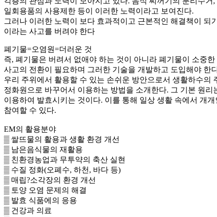
각층의 관심과 노력이 모아지고 있다. 음식 찌꺼기의 분리수거,
일회용품의 사용제한 등이 이러한 노력이라고 보여진다.
그러나 이러한 노력이 보다 효과적이고 근본적인 해결책이 되
이라는 사고를 버려야 한다
폐기물=오염원=더러운 것
즉, 폐기물은 버려서 없애야 하는 것이 아니라 폐기물이 소중
사고의 전환이 필요하며 그러한 기술을 개발하고 도입해야 한다
우리 주위에서 활용할 수 있는 손쉬운 방안으로서 생활하수의
정화원으로 바꾸어서 이용하는 방법을 소개한다. 그 기본 원리
이용하여 발효시키는 것이다. 이를 통해 일상 생활 속에서 개
참여할 수 있다.
EM의 활용분야
▒ 쌀뜨물의 활용과 생활 환경 개선
▒ 남은음식물의 재활용
▒ 친환경농업과 무투약의 축산 실현
▒ 수질 정화(오폐수, 하천, 바다 등)
▒ 매립?소각장의 환경 개선
▒ 토양 오염 문제의 해결
▒ 발효 식품에의 응용
▒ 건강과 의료