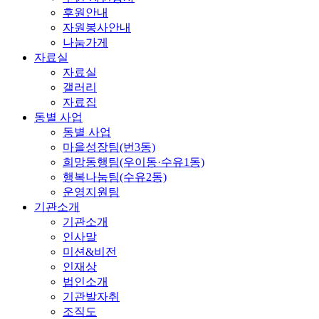
후원안내
자원봉사안내
나눔가게
자료실
자료실
갤러리
자료집
동별 사업
동별 사업
마을성장팀(번3동)
희망동행팀(우이동·수유1동)
행복나눔팀(수유2동)
운영지원팀
기관소개
기관소개
인사말
미션&비전
인재상
법인소개
기관발자취
조직도