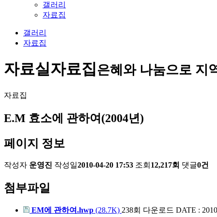
갤러리
자료집
갤러리
자료집
자료실
자료집
은혜와 나눔으로 지
자료집
E.M 효소에 관하여(2004년)
페이지 정보
작성자
운영진
작성일
2010-04-20 17:53
조회
12,217회
댓글
0건
첨부파일
EM에 관하여.hwp
(28.7K)
238회 다운로드
DATE : 2010