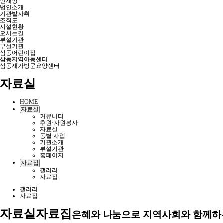
인재상
법인소개
기관발자취
조직도
시설현황
오시는길
부설기관
부설기관
삼동어린이집
삼동지역아동센터
삼동재가방문요양센터
자료실
HOME
자료실
커뮤니티
후원·자원봉사
자료실
동별 사업
기관소개
부설기관
홈페이지
자료집
갤러리
자료집
갤러리
자료집
자료실
자료집
은혜와 나눔으로 지역사회와 함께하