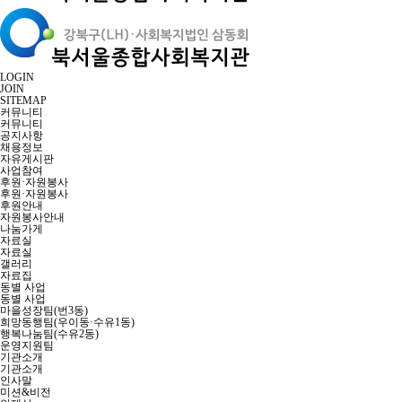
LOGIN
JOIN
SITEMAP
커뮤니티
커뮤니티
공지사항
채용정보
자유게시판
사업참여
후원·자원봉사
후원·자원봉사
후원안내
자원봉사안내
나눔가게
자료실
자료실
갤러리
자료집
동별 사업
동별 사업
마을성장팀(번3동)
희망동행팀(우이동·수유1동)
행복나눔팀(수유2동)
운영지원팀
기관소개
기관소개
인사말
미션&비전