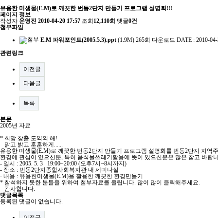
유용한 미생물(E.M)로 깨끗한 번동2단지 만들기 프로그램 설명회!!!
페이지 정보
작성자
운영진
2010-04-20 17:57
조회
12,110회
댓글
0건
첨부파일
E.M 파워포인트(2005.5.3).ppt
(1.9M)
265회 다운로드
DATE : 2010-04-
관련링크
이전글
다음글
목록
본문
2005년 자료
* 희망 창출 도약의 해!
맑고 밝고 훈훈하게......
유용한 미생물(E.M)로 깨끗한 번동2단지 만들기 프로그램 설명회를 번동2단지 지역
환경에 관심이 있으신분, 특히 음식물쓰레기활용에 뜻이 있으신분은 많은 참고 바랍니
- 일시 : 2005. 5. 3 19:00~20:00 (오후7시~8시까지)
- 장소 : 번동2단지종합사회복지관 내 세미나실
- 내용 : 유용한미생물(E.M)을 활용한 깨끗한 환경만들기
* 참석하지 못한 분들을 위하여 첨부자료를 올립니다. 많이 많이 클릭해주세요.
감사합니다.
댓글목록
등록된 댓글이 없습니다.
이전글