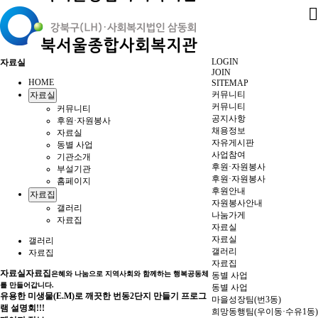
LOGIN
자료실
JOIN
HOME
SITEMAP
커뮤니티
자료실
커뮤니티
커뮤니티
공지사항
후원·자원봉사
채용정보
자료실
자유게시판
동별 사업
사업참여
기관소개
후원·자원봉사
부설기관
후원·자원봉사
홈페이지
후원안내
자료집
자원봉사안내
갤러리
나눔가게
자료집
자료실
자료실
갤러리
갤러리
자료집
자료집
자료실
자료집
은혜와 나눔으로 지역사회와 함께하는 행복공동체
동별 사업
를 만들어갑니다.
동별 사업
유용한 미생물(E.M)로 깨끗한 번동2단지 만들기 프로그
마을성장팀(번3동)
램 설명회!!!
희망동행팀(우이동·수유1동)