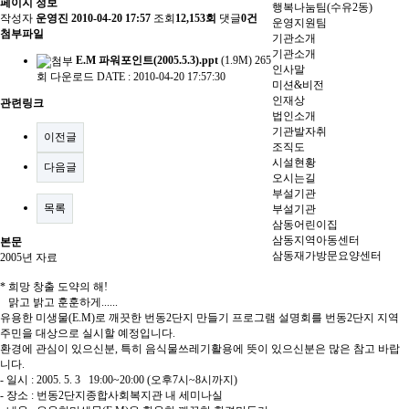
페이지 정보
행복나눔팀(수유2동)
작성자
운영진
2010-04-20 17:57
조회
12,153회
댓글
0건
운영지원팀
첨부파일
기관소개
기관소개
E.M 파워포인트(2005.5.3).ppt
(1.9M)
265
인사말
회 다운로드
DATE : 2010-04-20 17:57:30
미션&비전
인재상
관련링크
법인소개
기관발자취
이전글
조직도
시설현황
다음글
오시는길
부설기관
목록
부설기관
삼동어린이집
삼동지역아동센터
본문
삼동재가방문요양센터
2005년 자료
* 희망 창출 도약의 해!
맑고 밝고 훈훈하게......
유용한 미생물(E.M)로 깨끗한 번동2단지 만들기 프로그램 설명회를 번동2단지 지역
주민을 대상으로 실시할 예정입니다.
환경에 관심이 있으신분, 특히 음식물쓰레기활용에 뜻이 있으신분은 많은 참고 바랍
니다.
- 일시 : 2005. 5. 3 19:00~20:00 (오후7시~8시까지)
- 장소 : 번동2단지종합사회복지관 내 세미나실