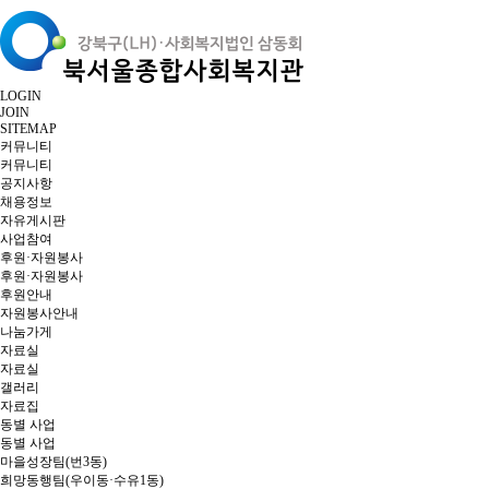
LOGIN
JOIN
SITEMAP
커뮤니티
커뮤니티
공지사항
채용정보
자유게시판
사업참여
후원·자원봉사
후원·자원봉사
후원안내
자원봉사안내
나눔가게
자료실
자료실
갤러리
자료집
동별 사업
동별 사업
마을성장팀(번3동)
희망동행팀(우이동·수유1동)