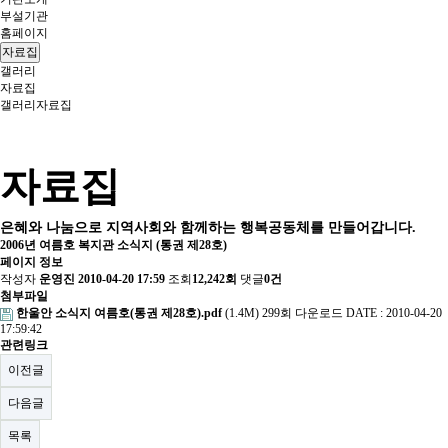
부설기관
홈페이지
자료집
갤러리
자료집
갤러리
자료집
자료집
은혜와 나눔으로 지역사회와 함께하는 행복공동체를 만들어갑니다.
2006년 여름호 복지관 소식지 (통권 제28호)
페이지 정보
작성자
운영진
2010-04-20 17:59
조회
12,242회
댓글
0건
첨부파일
한울안 소식지 여름호(통권 제28호).pdf
(1.4M)
299회 다운로드
DATE : 2010-04-20
17:59:42
관련링크
이전글
다음글
목록