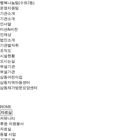
행복나눔팀(수유2동)
운영지원팀
기관소개
기관소개
인사말
미션&비전
인재상
법인소개
기관발자취
조직도
시설현황
오시는길
부설기관
부설기관
삼동어린이집
삼동지역아동센터
삼동재가방문요양센터
HOME
자료실
커뮤니티
후원·자원봉사
자료실
동별 사업
기관소개