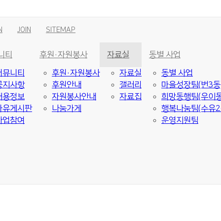
N
JOIN
SITEMAP
니티
후원·자원봉사
자료실
동별 사업
커뮤니티
후원·자원봉사
자료실
동별 사업
공지사항
후원안내
갤러리
마을성장팀(번3동
채용정보
자원봉사안내
자료집
희망동행팀(우이동
자유게시판
나눔가게
행복나눔팀(수유2
사업참여
운영지원팀