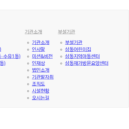
기관소개
부설기관
기관소개
부설기관
)
인사말
삼동어린이집
·수유1동)
미션&비전
삼동지역아동센터
동)
인재상
삼동재가방문요양센터
법인소개
기관발자취
조직도
시설현황
오시는길