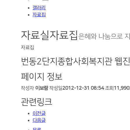
갤러리
자료집
자료실
자료집
은혜와 나눔으로 
자료집
번동2단지종합사회복지관 웹진
페이지 정보
작성자
이보람
작성일
2012-12-31 08:54
조회
11,99
관련링크
이전글
다음글