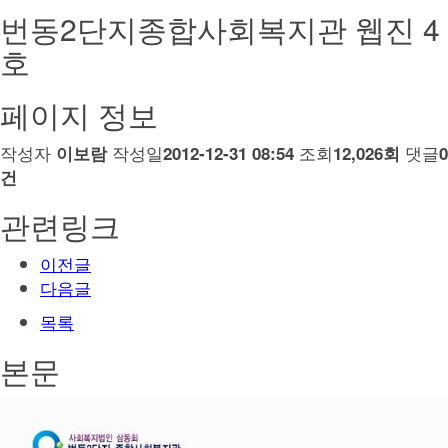
번동2단지종합사회복지관 웹진 4
호
페이지 정보
작성자
작성일
조회
댓글
이보람
2012-12-31 08:54
12,026회
0
건
관련링크
이전글
다음글
목록
본문