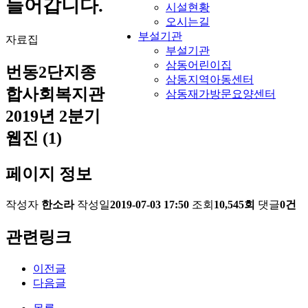
들어갑니다.
시설현황
오시는길
부설기관
자료집
부설기관
삼동어린이집
번동2단지종
삼동지역아동센터
합사회복지관
삼동재가방문요양센터
2019년 2분기
웹진 (1)
페이지 정보
작성자
한소라
작성일
2019-07-03 17:50
조회
10,545회
댓글
0건
관련링크
이전글
다음글