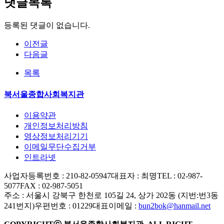
댓글목록
등록된 댓글이 없습니다.
이전글
다음글
목록
북서울종합사회복지관
이용약관
개인정보처리방침
영상정보처리기기
이메일무단수집거부
인트라넷
사업자등록번호 : 210-82-05947
대표자 : 최명
TEL : 02-987-
5077
FAX : 02-987-5051
주소 : 서울시 강북구 한천로 105길 24, 상가 202동 (지번:번3동
241번지)
우편번호 : 01229
대표이메일 :
bun2bok@hanmail.net