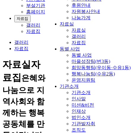
후원안내
부설기관
자원봉사안내
홈페이지
나눔가게
자료집
자료실
갤러리
자료실
자료집
갤러리
갤러리
자료집
자료집
동별 사업
동별 사업
마을성장팀(번3동)
자료실
자
희망동행팀(우이동·수유1동)
행복나눔팀(수유2동)
료집
은혜와
운영지원팀
기관소개
나눔으로 지
기관소개
인사말
역사회와 함
미션&비전
께하는 행복
인재상
법인소개
공동체를 만
기관발자취
조직도