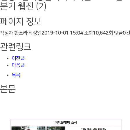
분기 웹진 (2)
페이지 정보
작성자
한소라
작성일
2019-10-01 15:04
조회
10,642회
댓글
0건
관련링크
이전글
다음글
목록
본문