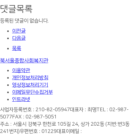
댓글목록
등록된 댓글이 없습니다.
이전글
다음글
목록
북서울종합사회복지관
이용약관
개인정보처리방침
영상정보처리기기
이메일무단수집거부
인트라넷
사업자등록번호 : 210-82-05947
대표자 : 최명
TEL : 02-987-
5077
FAX : 02-987-5051
주소 : 서울시 강북구 한천로 105길 24, 상가 202동 (지번:번3동
241번지)
우편번호 : 01229
대표이메일 :