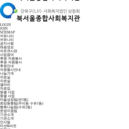
LOGIN
JOIN
SITEMAP
커뮤니티
커뮤니티
공지사항
채용정보
자유게시판
사업참여
후원·자원봉사
후원·자원봉사
후원안내
자원봉사안내
나눔가게
자료실
자료실
갤러리
자료집
동별 사업
동별 사업
마을성장팀(번3동)
희망동행팀(우이동·수유1동)
행복나눔팀(수유2동)
운영지원팀
기관소개
기관소개
인사말
미션&비전