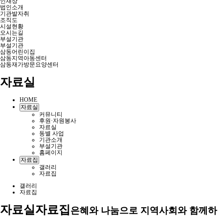
인재상
법인소개
기관발자취
조직도
시설현황
오시는길
부설기관
부설기관
삼동어린이집
삼동지역아동센터
삼동재가방문요양센터
자료실
HOME
자료실
커뮤니티
후원·자원봉사
자료실
동별 사업
기관소개
부설기관
홈페이지
자료집
갤러리
자료집
갤러리
자료집
자료실
자료집
은혜와 나눔으로 지역사회와 함께하