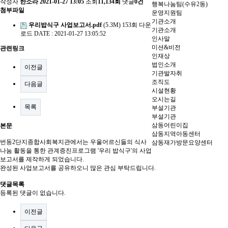
작성자
한소라
2021-01-27 13:05
조회
11,134회
댓글
0건
행복나눔팀(수유2동)
첨부파일
운영지원팀
기관소개
우리밥식구 사업보고서.pdf
(5.3M)
153회 다운
기관소개
로드
DATE : 2021-01-27 13:05:52
인사말
미션&비전
관련링크
인재상
법인소개
이전글
기관발자취
조직도
다음글
시설현황
오시는길
목록
부설기관
부설기관
삼동어린이집
본문
삼동지역아동센터
번동2단지종합사회복지관에서는 우울어르신들의 식사
삼동재가방문요양센터
나눔 활동을 통한 관계증진프로그램 '우리 밥식구'의 사업
보고서를 제작하게 되었습니다.
완성된 사업보고서를 공유하오니 많은 관심 부탁드립니다.
댓글목록
등록된 댓글이 없습니다.
이전글