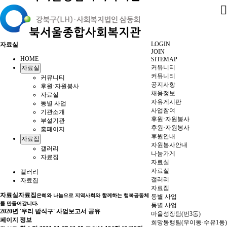
LOGIN
자료실
JOIN
HOME
SITEMAP
커뮤니티
자료실
커뮤니티
커뮤니티
공지사항
후원·자원봉사
채용정보
자료실
자유게시판
동별 사업
사업참여
기관소개
후원·자원봉사
부설기관
후원·자원봉사
홈페이지
후원안내
자료집
자원봉사안내
갤러리
나눔가게
자료집
자료실
자료실
갤러리
갤러리
자료집
자료집
자료실
자료집
은혜와 나눔으로 지역사회와 함께하는 행복공동체
동별 사업
를 만들어갑니다.
동별 사업
2020년 '우리 밥식구' 사업보고서 공유
마을성장팀(번3동)
페이지 정보
희망동행팀(우이동·수유1동)